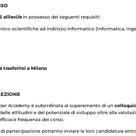
SSO
 allievi/e
in possesso dei seguenti requisiti:
ecnico-scientifiche ad indirizzo informatico (Informatica, In
 trasferirsi a Milano
LEZIONE
per
Academy
è subordinata al superamento di un
colloqui
delle attitudini e del potenziale di sviluppo oltre alla val
efficace frequenza del corso.
i di partecipazione potranno inviare la loro candidatura entro