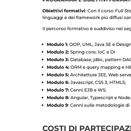
Obiettivi formativi
: Con il corso
Full S
linguaggi e dei framework più diffusi sar
Il percorso formativo è suddiviso nei se
Modulo 1:
OOP, UML, Java SE e Design
Modulo 2:
Spring core, IoC e DI
Modulo 3:
Database, jdbc, pattern DA
Modulo 4:
ORM e query mapping e Hi
Modulo 5:
Architettura JEE, Web serve
Modulo 6:
Javascript, CSS 3, HTML5;
Modulo 7:
Cenni EJB e WS;
Modulo 8:
Angular, Typescript e Node.
Modulo 9
: Cenni sulle metodologie di
COSTI DI PARTECIPA