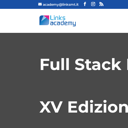
academy@linksmt.it
Full Stack
XV Edizio