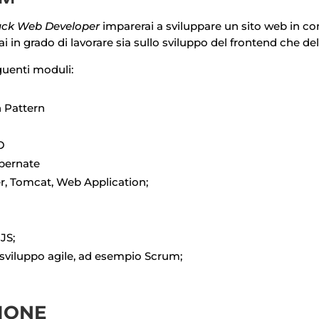
tack Web Developer
imparerai a sviluppare un sito web in co
ai in grado di lavorare sia sullo sviluppo del frontend che de
guenti moduli:
 Pattern
O
bernate
r, Tomcat, Web Application;
JS;
 sviluppo agile, ad esempio Scrum;
ZIONE