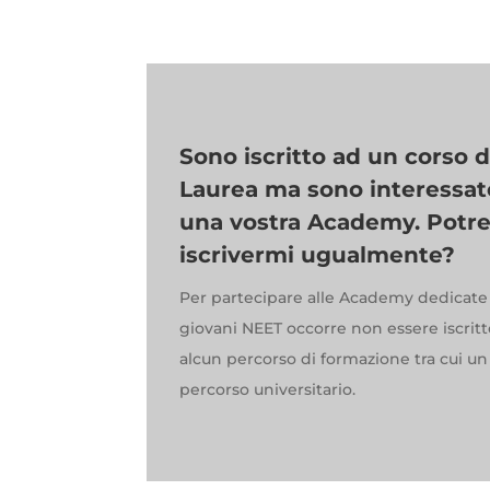
Sono iscritto ad un corso d
Laurea ma sono interessat
una vostra Academy. Potre
iscrivermi ugualmente?
Per partecipare alle Academy dedicate 
giovani NEET occorre non essere iscrit
alcun percorso di formazione tra cui un
percorso universitario.