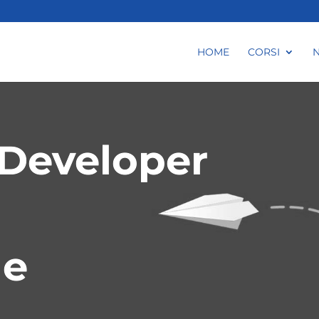
HOME
CORSI
 Developer
ne