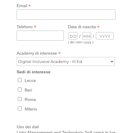
*
Email
*
*
Telefono
Data di nascita
/
/
( dd / mm / yyyy )
*
Academy di interesse
Sedi di interesse
Lecce
Bari
Roma
Milano
Uso dei dati
Links Management and Technology SpA userà le tue