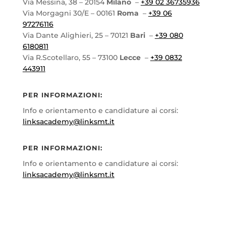
Via Messina, 38 – 20154
Milano
–
+39 02 36735936
Via Morgagni 30/E – 00161
Roma
–
+39 06
97276116
Via Dante Alighieri, 25 – 70121
Bari
–
+39 080
6180811
Via R.Scotellaro, 55 – 73100
Lecce
–
+39 0832
443911
PER INFORMAZIONI:
Info e orientamento e candidature ai corsi:
linksacademy
@linksmt.it
PER INFORMAZIONI:
Info e orientamento e candidature ai corsi:
linksacademy
@linksmt.it