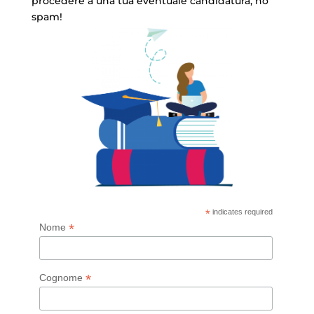
procedere a una tua eventuale candidatura, no
spam!
*
indicates required
*
Nome
*
Cognome