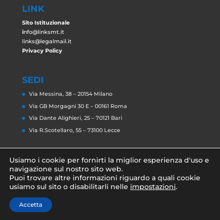
LINK
Sito Istituzionale
i
n
fo@linksmt.it
links@legalmail.it
Privacy Policy
SEDI
Via Messina, 38 – 20154 Milano
Via GB Morgagni 30 E – 00161 Roma
Via Dante Alighieri, 25 – 70121 Bari
Via R.Scotellaro, 55 – 73100 Lecce
Usiamo i cookie per fornirti la miglior esperienza d'uso e
navigazione sul nostro sito web.
Puoi trovare altre informazioni riguardo a quali cookie
usiamo sul sito o disabilitarli nelle
impostazioni
.
Accetta
© Links Management and Technology 2020